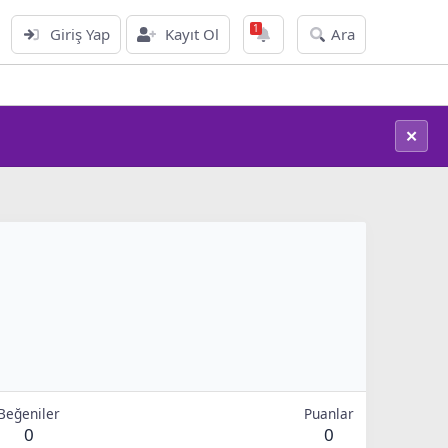
Giriş Yap
Kayıt Ol
Ara
✕
Beğeniler
Puanlar
0
0