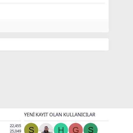
YENI KAYIT OLAN KULLANICILAR
22,455
S
H
G
S
25,049