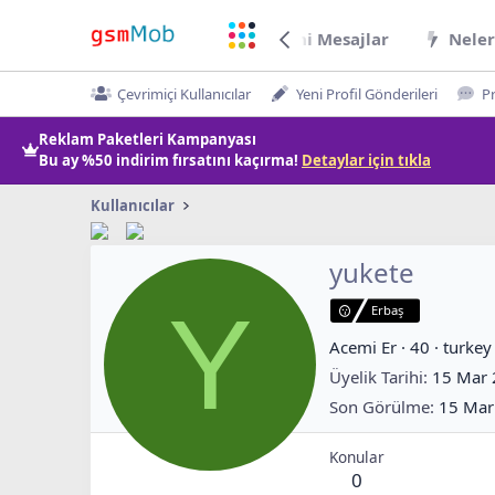
Forumlar
Yeni Mesajlar
Neler
Çevrimiçi Kullanıcılar
Yeni Profil Gönderileri
Pr
Reklam Paketleri Kampanyası
Bu ay
%50 indirim
fırsatını kaçırma!
Detaylar için tıkla
Kullanıcılar
yukete
Y
Erbaş
Acemi Er
·
40
·
turkey
Üyelik Tarihi
15 Mar
Son Görülme
15 Mar
Konular
0