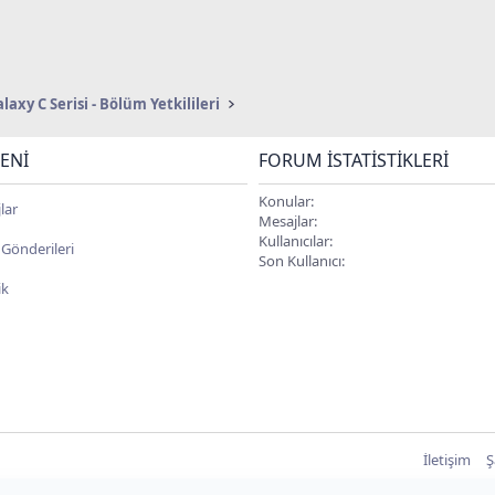
laxy C Serisi - Bölüm Yetkilileri
ENI
FORUM İSTATISTIKLERI
Konular
lar
Mesajlar
Kullanıcılar
l Gönderileri
Son Kullanıcı
ik
İletişim
Ş