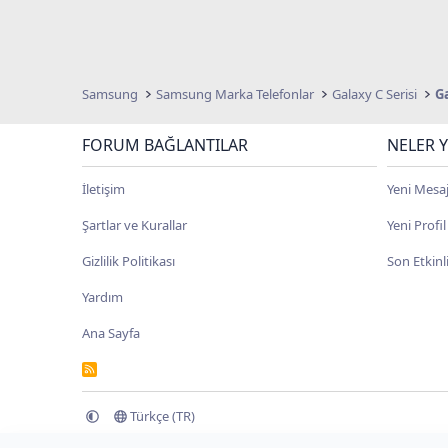
Samsung
Samsung Marka Telefonlar
Galaxy C Serisi
Ga
FORUM BAĞLANTILAR
NELER Y
İletişim
Yeni Mesaj
Şartlar ve Kurallar
Yeni Profi
Gizlilik Politikası
Son Etkinl
Yardım
Ana Sayfa
R
S
S
Türkçe (TR)