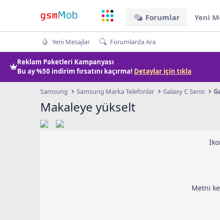
Forumlar
Yeni M
Yeni Mesajlar
Forumlarda Ara
Reklam Paketleri Kampanyası
Bu ay
%50 indirim
fırsatını kaçırma!
Detaylar için tıkla
Samsung
Samsung Marka Telefonlar
Galaxy C Serisi
Ga
Makaleye yükselt
İko
Metni ke