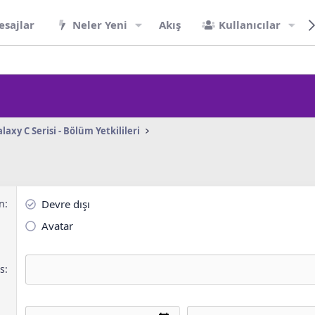
esajlar
Neler Yeni
Akış
Kullanıcılar
laxy C Serisi - Bölüm Yetkilileri
n
Devre dışı
Avatar
s