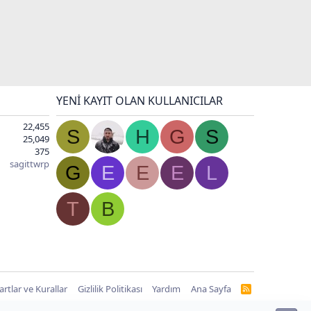
YENI KAYIT OLAN KULLANICILAR
22,455
S
H
G
S
25,049
375
sagittwrp
G
E
E
E
L
T
B
artlar ve Kurallar
Gizlilik Politikası
Yardım
Ana Sayfa
R
S
S