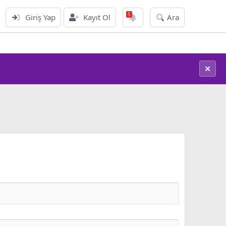
Giriş Yap
Kayıt Ol
Ara
Teknoloji Haberleri
✕