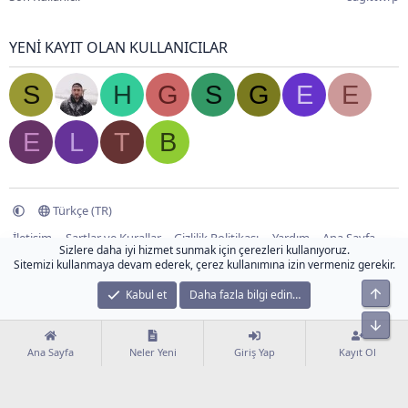
YENI KAYIT OLAN KULLANICILAR
S
H
G
S
G
E
E
E
L
T
B
Türkçe (TR)
İletişim
Şartlar ve Kurallar
Gizlilik Politikası
Yardım
Ana Sayfa
Sizlere daha iyi hizmet sunmak için çerezleri kullanıyoruz.
R
Sitemizi kullanmaya devam ederek, çerez kullanımına izin vermeniz gerekir.
S
S
En Ü
®
Community platform by XenForo
© 2010-2024 XenForo Ltd.
Kabul et
Daha fazla bilgi edin…
Bu forum XenGenTr © 2014 - 2026 ürünleri ile desteklenmektedir.
Bu forum XenGenTr © 2014 - 2026 ürünleri ile desteklenmektedir
Alt
XenPorta 2 PRO
© Jason Axelrod of
8WAYRUN
Ana Sayfa
Neler Yeni
Giriş Yap
Kayıt Ol
XenForo Tema