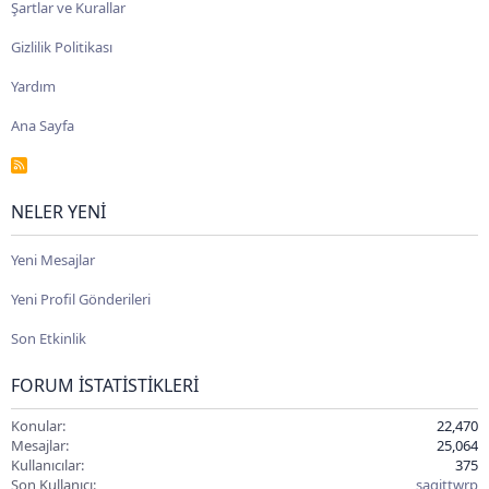
Şartlar ve Kurallar
Gizlilik Politikası
Yardım
Ana Sayfa
R
S
S
NELER YENI
Yeni Mesajlar
Yeni Profil Gönderileri
Son Etkinlik
FORUM İSTATISTIKLERI
Konular
22,470
Mesajlar
25,064
Kullanıcılar
375
Son Kullanıcı
sagittwrp