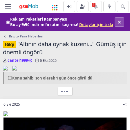
Reklam Paketleri Kampanyası
✕
Bu ay
%50 indirim
fırsatını kaçırma!
Detaylar için tıkla
Kripto Para Haberleri
"Altının daha oynak kuzeni..." Gümüş için
Bilgi
önemli öngörü
K
B
cantel1999
6 Eki 2025
o
a
n
ş
u
l
⚪
Konu sahibi son olarak 1 gün önce görüldü
b
a
a
n
ş
g
•••
l
ı
a
ç
6 Eki 2025
t
t
ı
a
c
r
ı
i
h