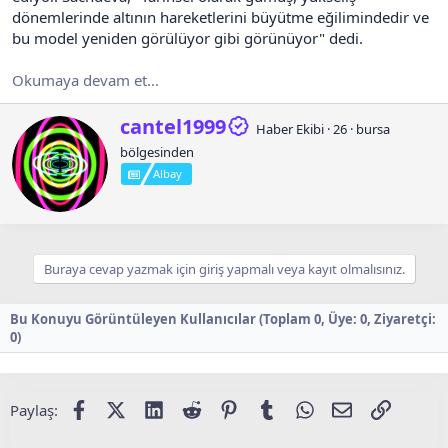
dönemlerinde altının hareketlerini büyütme eğilimindedir ve
bu model yeniden görülüyor gibi görünüyor" dedi.
Okumaya devam et...
Y
cantel1999
Haber Ekibi
·
26
·
bursa
a
bölgesinden
z
a
Albay
n
:
Buraya cevap yazmak için giriş yapmalı veya kayıt olmalısınız.
Bu Konuyu Görüntüleyen Kullanıcılar (Toplam 0, Üye: 0, Ziyaretçi:
0)
Facebook
X
LinkedIn
Reddit
Pinterest
Tumblr
WhatsApp
E-posta
Bağlantı
Paylaş: