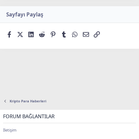
Sayfayı Paylaş
Facebook
X
LinkedIn
Reddit
Pinterest
Tumblr
WhatsApp
E-posta
Bağlantı
Kripto Para Haberleri
FORUM BAĞLANTILAR
İletişim