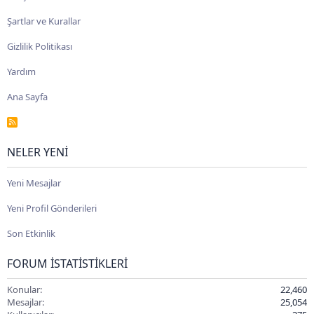
Şartlar ve Kurallar
Gizlilik Politikası
Yardım
Ana Sayfa
R
S
S
NELER YENI
Yeni Mesajlar
Yeni Profil Gönderileri
Son Etkinlik
FORUM İSTATISTIKLERI
Konular
22,460
Mesajlar
25,054