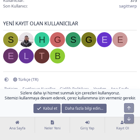
Kullanıcılar
375
Son Kullanıcı
sagittwrp
YENI KAYIT OLAN KULLANICILAR
S
H
G
S
G
E
E
E
L
T
B
Türkçe (TR)
İletişim
Şartlar ve Kurallar
Gizlilik Politikası
Yardım
Ana Sayfa
Sizlere daha iyi hizmet sunmak için çerezleri kullanıyoruz.
R
Sitemizi kullanmaya devam ederek, çerez kullanımına izin vermeniz gerekir.
S
S
En Ü
®
Community platform by XenForo
© 2010-2024 XenForo Ltd.
Kabul et
Daha fazla bilgi edin…
Bu forum XenGenTr © 2014 - 2026 ürünleri ile desteklenmektedir.
Bu forum XenGenTr © 2014 - 2026 ürünleri ile desteklenmektedir
Alt
XenPorta 2 PRO
© Jason Axelrod of
8WAYRUN
Ana Sayfa
Neler Yeni
Giriş Yap
Kayıt Ol
XenForo Tema