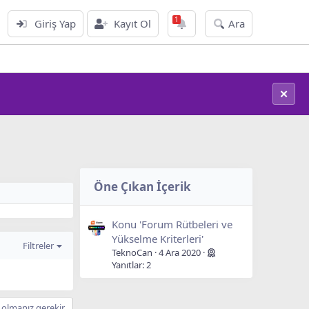
Giriş Yap
Kayıt Ol
Ara
Teknoloji Haberleri
✕
Öne Çıkan İçerik
Konu 'Forum Rütbeleri ve
Yükselme Kriterleri'
Filtreler
TeknoCan
4 Ara 2020
Yanıtlar: 2
olmanız gerekir.