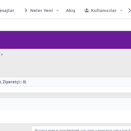
esajlar
Neler Yeni
Akış
Kullanıcılar
Ziyaretçi:: 0)
Buraya mesaj göndermek için giriş yapmanız veya kayıt 