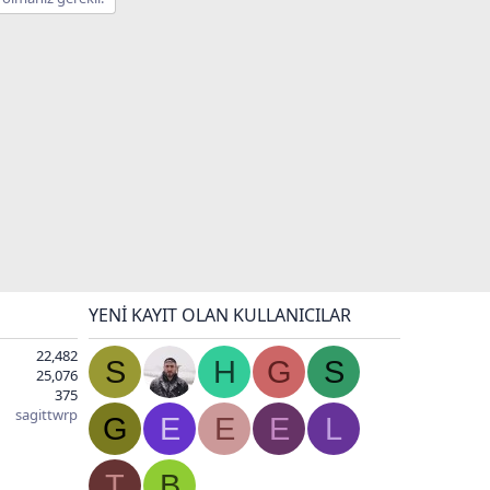
YENI KAYIT OLAN KULLANICILAR
22,482
S
H
G
S
25,076
375
sagittwrp
G
E
E
E
L
T
B